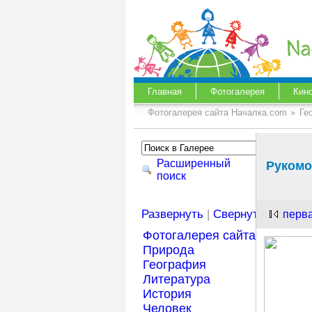
Главная
Фотогалерея
Кин
Фотогалерея сайта Началка.com
Ге
Расширенный
Рукомо
поиск
Развернуть
|
Свернуть
перв
Фотогалерея сайта Началка
Природа
География
Литература
История
Человек