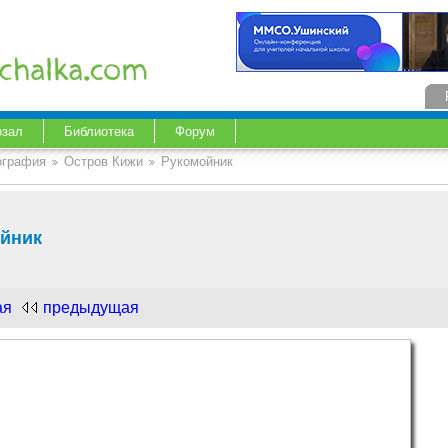
озал
Библиотека
Форум
ография
Остров Кижи
Рукомойник
йник
ая
предыдущая
.com