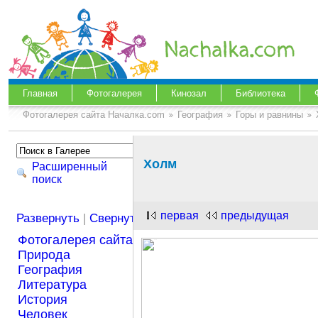
Главная
Фотогалерея
Кинозал
Библиотека
Фотогалерея сайта Началка.com
География
Горы и равнины
Холм
Расширенный
поиск
первая
предыдущая
Развернуть
|
Свернуть
Фотогалерея сайта Началка.com
Природа
География
Литература
История
Человек