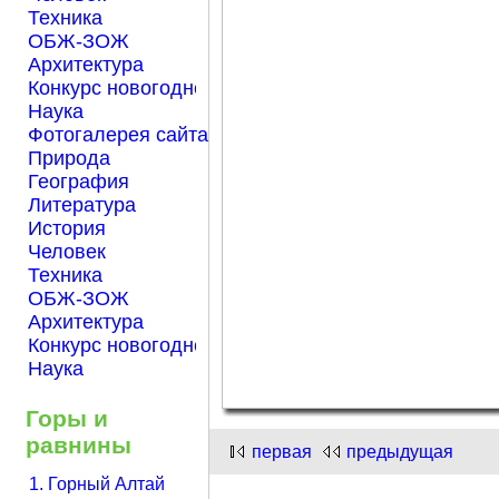
Техника
ОБЖ-ЗОЖ
Архитектура
Конкурс новогодней открытки "Нарисуем Новый го
Наука
Фотогалерея сайта Началка.com
Природа
География
Литература
История
Человек
Техника
ОБЖ-ЗОЖ
Архитектура
Конкурс новогодней открытки "Нарисуем Новый го
Наука
Горы и
равнины
первая
предыдущая
1. Горный Алтай