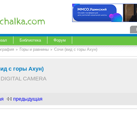
озал
Библиотека
Форум
ография
Горы и равнины
Сочи (вид с горы Ахун)
вид с горы Ахун)
DIGITAL CAMERA
ая
предыдущая
.com