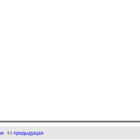
и "Нарисуем Новый год"!
.com
и "Нарисуем Новый год"!
ая
предыдущая