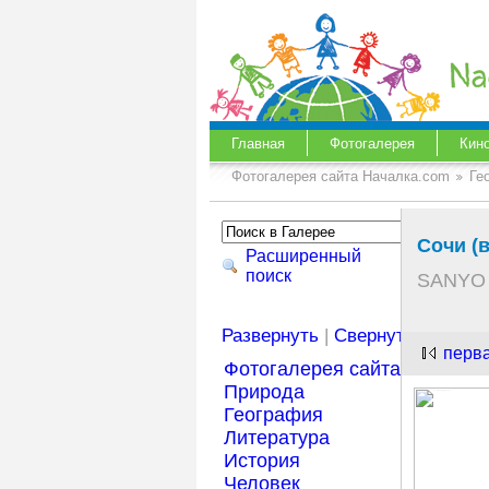
Главная
Фотогалерея
Кин
Фотогалерея сайта Началка.com
Ге
Сочи (
Расширенный
поиск
SANYO 
Развернуть
|
Свернуть
перв
Фотогалерея сайта Началка
Природа
География
Литература
История
Человек