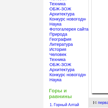
Техника
ОБЖ-ЗОЖ
Архитектура
Конкурс новогодней открытк
Наука
Фотогалерея сайта Началка
Природа
География
Литература
История
Человек
Техника
ОБЖ-ЗОЖ
Архитектура
Конкурс новогодней открытк
Наука
Горы и
равнины
перв
1. Горный Алтай