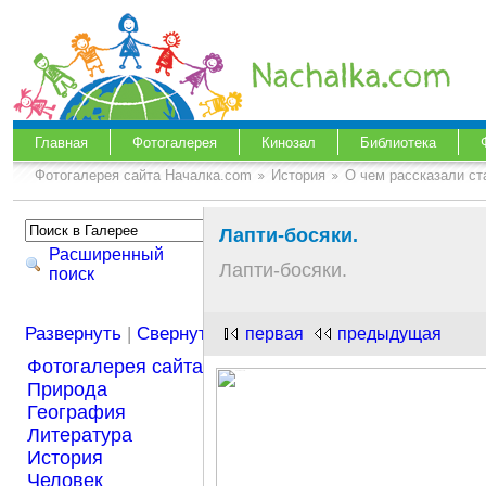
Главная
Фотогалерея
Кинозал
Библиотека
Фотогалерея сайта Началка.com
История
О чем рассказали с
Лапти-босяки.
Расширенный
Лапти-босяки.
поиск
Развернуть
|
Свернуть
первая
предыдущая
Фотогалерея сайта Началка.com
Природа
География
Литература
История
Человек