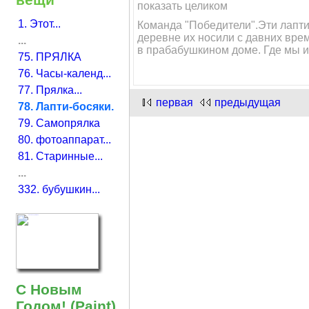
показать целиком
1. Этот...
Команда "Победители".Эти лапти
деревне их носили с давних вре
...
в прабабушкином доме. Где мы и 
75. ПРЯЛКА
76. Часы-календ...
77. Прялка...
первая
предыдущая
78. Лапти-босяки.
79. Самопрялка
80. фотоаппарат...
81. Старинные...
...
332. бубушкин...
С Новым
Годом! (Paint)