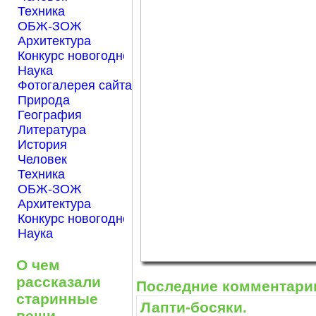
Техника
ОБЖ-ЗОЖ
Архитектура
Конкурс новогодней открытки "Нарисуем Новый го
Наука
Фотогалерея сайта Началка.com
Природа
География
Литература
История
Человек
Техника
ОБЖ-ЗОЖ
Архитектура
Конкурс новогодней открытки "Нарисуем Новый го
Наука
О чем
рассказали
Последние комментари
старинные
Лапти-босяки.
вещи