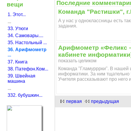
Последние комментари
вещи
Команда "Растишки", г
1. Этот...
А у нас у одноклассницы есть та
...
задания.
33. Утюги
34. Самовары....
35. Настольный ...
Арифмометр «Феликс – 
36. Арифмометр
кабинете информатики
...
показать целиком
37. Книга
Команда "Гламурррки". В нашей 
38. Патефон.Ком...
информатики. За ним тщательно 
39. Швейная
Учителя рассказывают про него и
машина
...
332. бубушкин...
первая
предыдущая