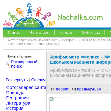
Главная
Фотогалерея
Кинозал
Библиотека
Фотогалерея сайта Началка.com
История
О чем рассказали с
школьном кабинете информатики)
Арифмометр «Феликс – М», 
Расширенный
школьном кабинете инфор
поиск
Арифмометр «Феликс – М», г
школьном кабинете информа
Развернуть
|
Свернуть
Фотогалерея сайта Началка.com
первая
предыдущая
Природа
География
Литература
История