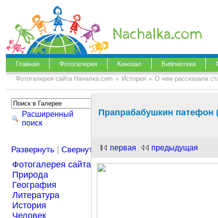
Главная
Фотогалерея
Кинозал
Библиотека
Фотогалерея сайта Началка.com
История
О чем рассказали с
Прапрабабушкин патефон (
Расширенный
поиск
первая
предыдущая
Развернуть
|
Свернуть
Фотогалерея сайта Началка.com
Природа
География
Литература
История
Человек