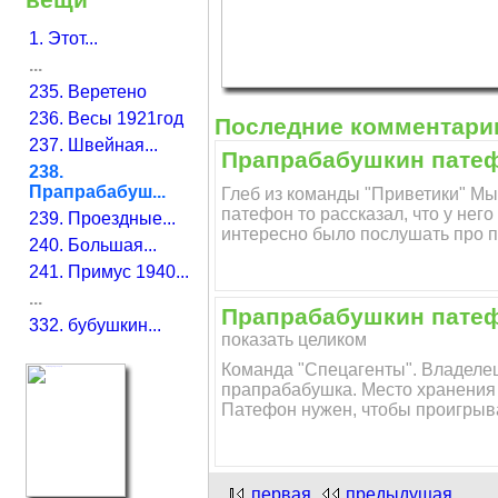
1. Этот...
...
235. Веретено
236. Весы 1921год
Последние комментари
237. Швейная...
Прапрабабушкин патефо
238.
Прапрабабуш...
Глеб из команды "Приветики" Мы
патефон то рассказал, что у нег
239. Проездные...
интересно было послушать про п
240. Большая...
241. Примус 1940...
...
Прапрабабушкин патефо
332. бубушкин...
показать целиком
Команда "Спецагенты". Владелец
прапрабабушка. Место хранения 
Патефон нужен, чтобы проигрыва
первая
предыдущая