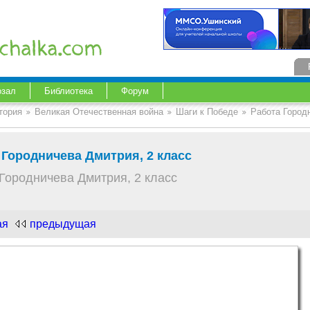
озал
Библиотека
Форум
тория
Великая Отечественная война
Шаги к Победе
Работа Город
 Городничева Дмитрия, 2 класс
Городничева Дмитрия, 2 класс
ая
предыдущая
.com