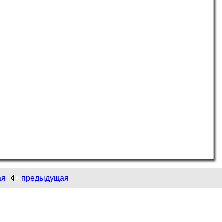
и "Нарисуем Новый год"!
.com
и "Нарисуем Новый год"!
ая
предыдущая