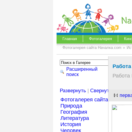
Главная
Фотогалерея
Кин
Фотогалерея сайта Началка.com
Ис
Работа
Расширенный
поиск
Работа 
Развернуть
|
Свернуть
перв
Фотогалерея сайта Началка
Природа
География
Литература
История
Человек