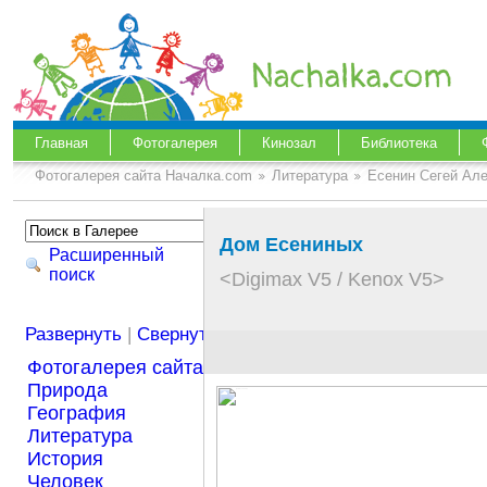
Главная
Фотогалерея
Кинозал
Библиотека
Фотогалерея сайта Началка.com
Литература
Есенин Сегей Ал
Дом Есениных
Расширенный
поиск
<Digimax V5 / Kenox V5>
Развернуть
|
Свернуть
Фотогалерея сайта Началка.com
Природа
География
Литература
История
Человек