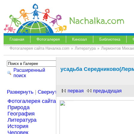
Главная
Фотогалерея
Кинозал
Библиотека
Фотогалерея сайта Началка.com
Литература
Лермонтов Михаи
усадьба Середниково(Лерм
Расширенный
поиск
первая
предыдущая
Развернуть
|
Свернуть
Фотогалерея сайта Началка.com
Природа
География
Литература
История
Человек