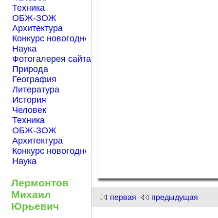
Техника
ОБЖ-ЗОЖ
Архитектура
Конкурс новогодней открытки "Нарисуем Новый го
Наука
Фотогалерея сайта Началка.com
Природа
География
Литература
История
Человек
Техника
ОБЖ-ЗОЖ
Архитектура
Конкурс новогодней открытки "Нарисуем Новый го
Наука
Лермонтов
Михаил
первая
предыдущая
Юрьевич