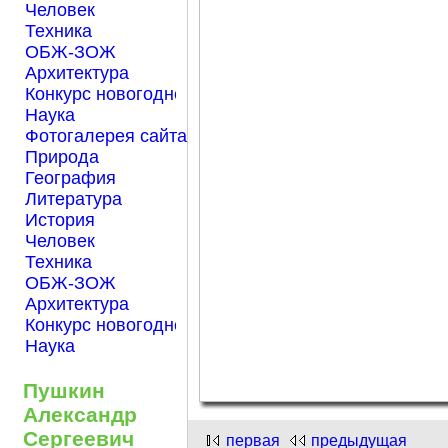
Человек
Техника
ОБЖ-ЗОЖ
Архитектура
Конкурс новогодней открытки "Нарисуем Новый го
Наука
Фотогалерея сайта Началка.com
Природа
География
Литература
История
Человек
Техника
ОБЖ-ЗОЖ
Архитектура
Конкурс новогодней открытки "Нарисуем Новый го
Наука
Пушкин
Александр
Сергеевич
первая
предыдущая