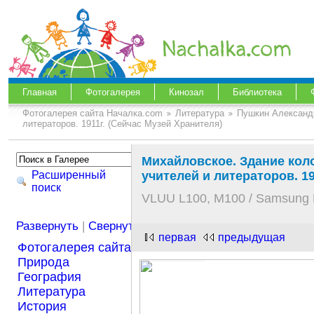
Главная
Фотогалерея
Кинозал
Библиотека
Фотогалерея сайта Началка.com
Литература
Пушкин Александ
литераторов. 1911г. (Сейчас Музей Хранителя)
Михайловское. Здание кол
Расширенный
учителей и литераторов. 1
поиск
VLUU L100, M100 / Samsung 
Развернуть
|
Свернуть
первая
предыдущая
Фотогалерея сайта Началка.com
Природа
География
Литература
История