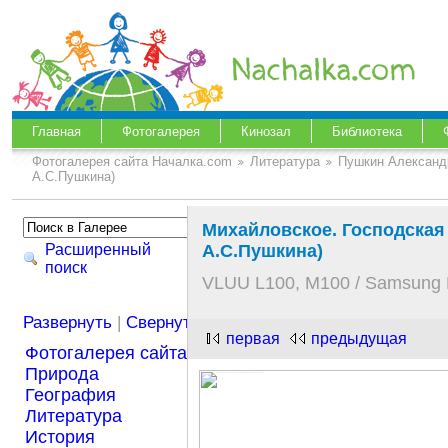
Главная
Фотогалерея
Кинозал
Библиотека
Фотогалерея сайта Началка.com
Литература
Пушкин Александ
А.С.Пушкина)
Михайловское. Господская 
Расширенный
А.С.Пушкина)
поиск
VLUU L100, M100 / Samsung 
Развернуть
|
Свернуть
первая
предыдущая
Фотогалерея сайта Началка.com
Природа
География
Литература
История