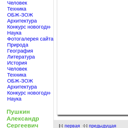
Человек
Техника
ОБЖ-ЗОЖ
Архитектура
Конкурс новогодней открытки "Нарисуем Новый го
Наука
Фотогалерея сайта Началка.com
Природа
География
Литература
История
Человек
Техника
ОБЖ-ЗОЖ
Архитектура
Конкурс новогодней открытки "Нарисуем Новый го
Наука
Пушкин
Александр
Сергеевич
первая
предыдущая