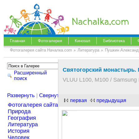
Главная
Фотогалерея
Кинозал
Библиотека
Фотогалерея сайта Началка.com
Литература
Пушкин Александ
Святогорский монастырь. 
Расширенный
поиск
VLUU L100, M100 / Samsung 
Развернуть
|
Свернуть
первая
предыдущая
Фотогалерея сайта Началка.com
Природа
География
Литература
История
Человек