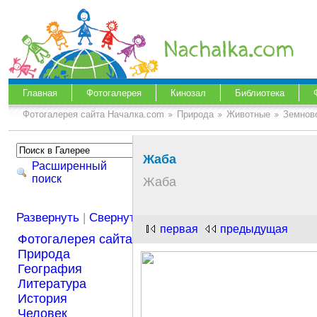
Главная
Фотогалерея
Кинозал
Библиотека
Фотогалерея сайта Началка.com
Природа
Животные
Земнов
Жаба
Расширенный
поиск
Жаба
Развернуть
|
Свернуть
первая
предыдущая
Фотогалерея сайта Началка.com
Природа
География
Литература
История
Человек