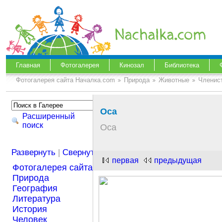
Главная
Фотогалерея
Кинозал
Библиотека
Фотогалерея сайта Началка.com
Природа
Животные
Членис
Оса
Расширенный
поиск
Оса
Развернуть
|
Свернуть
первая
предыдущая
Фотогалерея сайта Началка.com
Природа
География
Литература
История
Человек