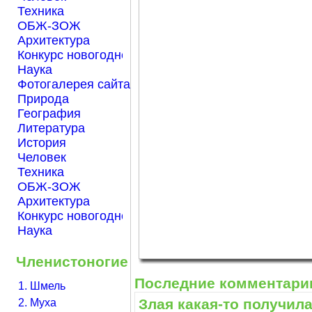
Техника
ОБЖ-ЗОЖ
Архитектура
Конкурс новогодней открытки "Нарисуем Новый го
Наука
Фотогалерея сайта Началка.com
Природа
География
Литература
История
Человек
Техника
ОБЖ-ЗОЖ
Архитектура
Конкурс новогодней открытки "Нарисуем Новый го
Наука
Членистоногие
Последние комментари
1. Шмель
Злая какая-то получилась
2. Муха