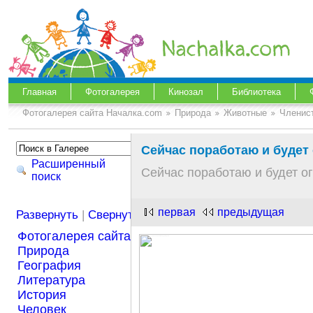
Главная
Фотогалерея
Кинозал
Библиотека
Фотогалерея сайта Началка.com
Природа
Животные
Членис
Сейчас поработаю и будет 
Расширенный
Сейчас поработаю и будет ог
поиск
первая
предыдущая
Развернуть
|
Свернуть
Фотогалерея сайта Началка.com
Природа
География
Литература
История
Человек