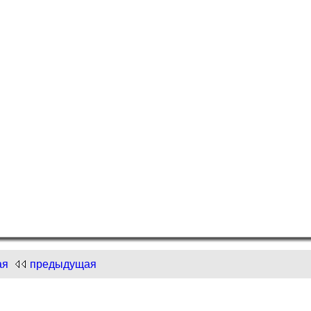
и "Нарисуем Новый год"!
.com
и "Нарисуем Новый год"!
ая
предыдущая