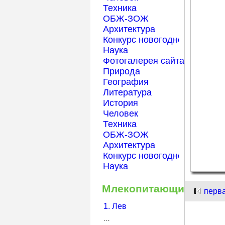
Техника
ОБЖ-ЗОЖ
Архитектура
Конкурс новогодней открытк
Наука
Фотогалерея сайта Началка
Природа
География
Литература
История
Человек
Техника
ОБЖ-ЗОЖ
Архитектура
Конкурс новогодней открытк
Наука
Млекопитающие
перв
1. Лев
...