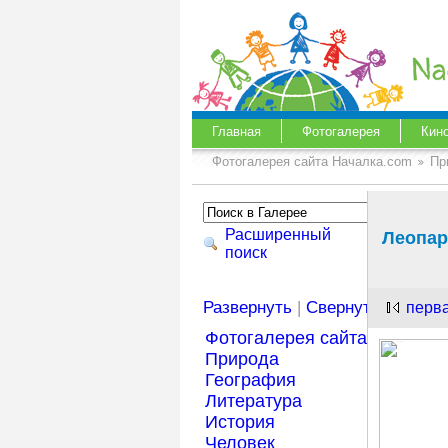
Главная
Фотогалерея
Кин
Фотогалерея сайта Началка.com
Пр
Расширенный
Леопа
поиск
Развернуть
|
Свернуть
перв
Фотогалерея сайта Началка
Природа
География
Литература
История
Человек