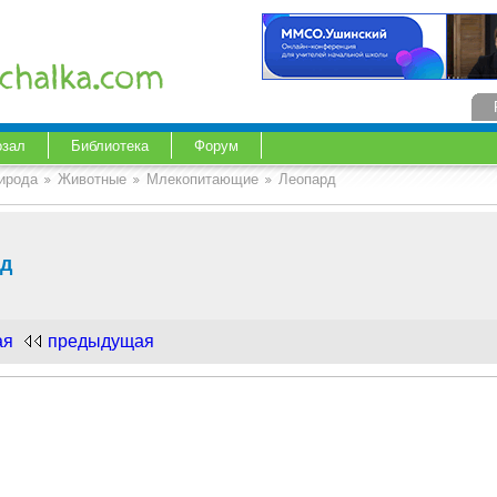
озал
Библиотека
Форум
ирода
Животные
Млекопитающие
Леопард
рд
ая
предыдущая
.com