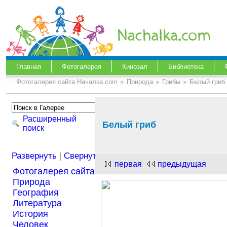
Главная
Фотогалерея
Кинозал
Библиотека
Фотогалерея сайта Началка.com
Природа
Грибы
Белый гриб
Расширенный
Белый гриб
поиск
Развернуть
|
Свернуть
первая
предыдущая
Фотогалерея сайта Началка.com
Природа
География
Литература
История
Человек