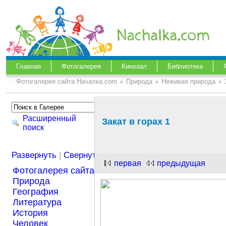
Главная
Фотогалерея
Кинозал
Библиотека
Фотогалерея сайта Началка.com
Природа
Неживая природа
Расширенный
Закат в горах 1
поиск
Развернуть
|
Свернуть
первая
предыдущая
Фотогалерея сайта Началка.com
Природа
География
Литература
История
Человек