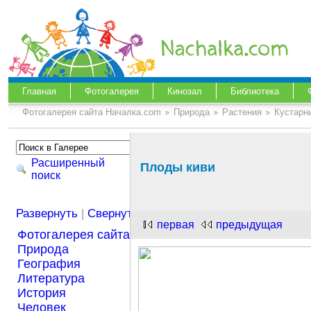
Главная
Фотогалерея
Кинозал
Библиотека
Фотогалерея сайта Началка.com
Природа
Растения
Кустарн
Расширенный
Плоды киви
поиск
Развернуть
|
Свернуть
первая
предыдущая
Фотогалерея сайта Началка.com
Природа
География
Литература
История
Человек