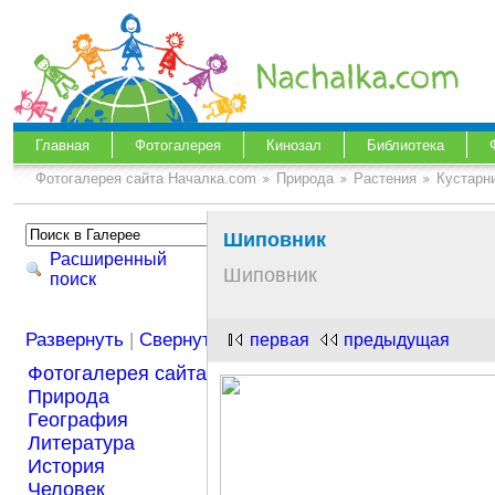
Главная
Фотогалерея
Кинозал
Библиотека
Фотогалерея сайта Началка.com
Природа
Растения
Кустарн
Шиповник
Расширенный
Шиповник
поиск
Развернуть
|
Свернуть
первая
предыдущая
Фотогалерея сайта Началка.com
Природа
География
Литература
История
Человек