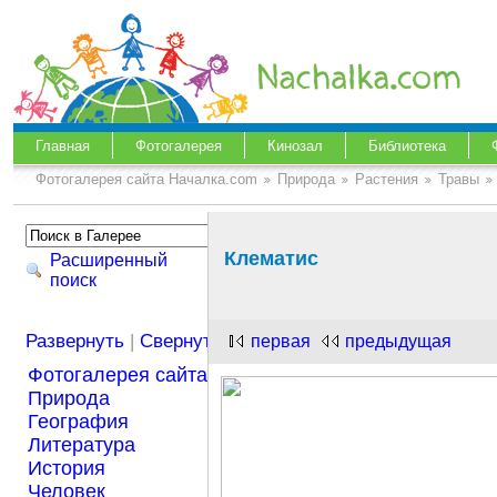
Главная
Фотогалерея
Кинозал
Библиотека
Фотогалерея сайта Началка.com
Природа
Растения
Травы
Клематис
Расширенный
поиск
Развернуть
|
Свернуть
первая
предыдущая
Фотогалерея сайта Началка.com
Природа
География
Литература
История
Человек