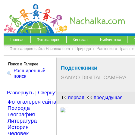
Главная
Фотогалерея
Кинозал
Библиотека
Фотогалерея сайта Началка.com
Природа
Растения
Травы
Подснежники
Расширенный
поиск
SANYO DIGITAL CAMERA
Развернуть
|
Свернуть
первая
предыдущая
Фотогалерея сайта Началка.com
Природа
География
Литература
История
Человек