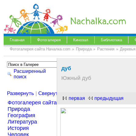
Главная
Фотогалерея
Кинозал
Библиотека
Фотогалерея сайта Началка.com
Природа
Растения
Деревья
дуб
Расширенный
поиск
Южный дуб
Развернуть
|
Свернуть
первая
предыдущая
Фотогалерея сайта Началка.com
Природа
География
Литература
История
Человек