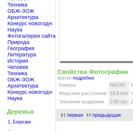
Техника
ОБЖ-ЗОЖ
Архитектура
Конкурс новогодней открытки "Нарисуем Новый го
Наука
Фотогалерея сайта Началка.com
Природа
География
Литература
История
Человек
Свойства Фотографии
Техника
кратко
подробно
ОБЖ-ЗОЖ
Камера
NIKON
Архитектура
Конкурс новогодней открытки "Нарисуем Новый го
Фокусное расстояние
18,6 mm
Наука
Значение выдержки
1/30 sec
Деревья
первая
предыдущая
1. Березки
...