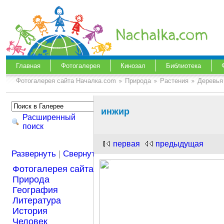
Главная
Фотогалерея
Кинозал
Библиотека
Фотогалерея сайта Началка.com
Природа
Растения
Деревья
инжир
Расширенный
поиск
первая
предыдущая
Развернуть
|
Свернуть
Фотогалерея сайта Началка.com
Природа
География
Литература
История
Человек