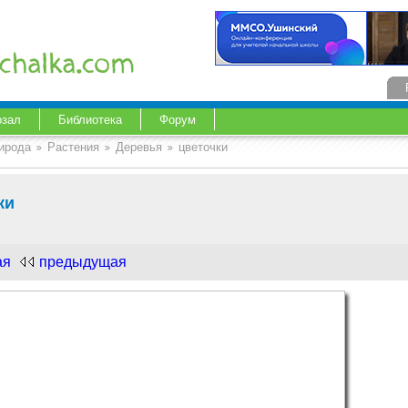
озал
Библиотека
Форум
ирода
Растения
Деревья
цветочки
ки
ая
предыдущая
.com