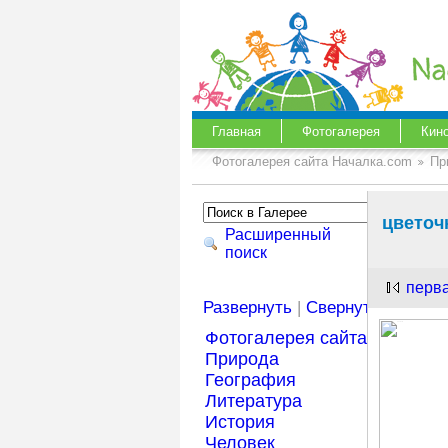
Главная
Фотогалерея
Кин
Фотогалерея сайта Началка.com
Пр
цветоч
Расширенный
поиск
перв
Развернуть
|
Свернуть
Фотогалерея сайта Началка
Природа
География
Литература
История
Человек