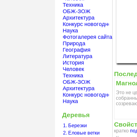
Техника
ОБЖ-ЗОЖ
Архитектура
Конкурс новогодней открытк
Наука
Фотогалерея сайта Началка
Природа
География
Литература
История
Человек
После
Техника
ОБЖ-ЗОЖ
Магно
Архитектура
Это не ц
Конкурс новогодней открытк
собранны
Наука
созревают
Деревья
Свойс
1. Березки
кратко
по
2. Еловые ветки