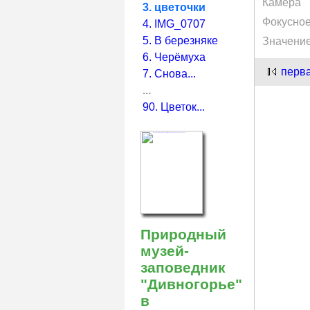
Камера
3. цветочки
Фокусное
4. IMG_0707
5. В березняке
Значени
6. Черёмуха
перв
7. Снова...
...
90. Цветок...
Природный
музей-
заповедник
"Дивногорье"
в