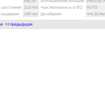
NIKON
Использование вспышки
Red Eye, 
 расстояние
12,8 mm
Чувствительность в ISO
AUTO
е выдержки
1/60 sec
Дата/Время
Чтв 28 Авг
ая
предыдущая