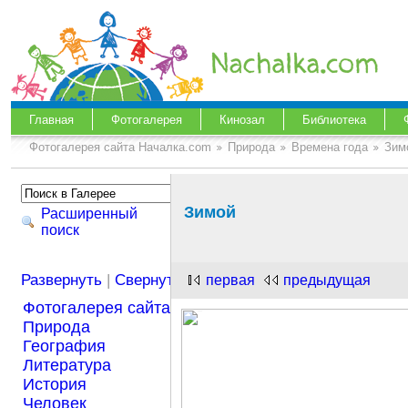
Главная
Фотогалерея
Кинозал
Библиотека
Фотогалерея сайта Началка.com
Природа
Времена года
Зим
Зимой
Расширенный
поиск
Развернуть
|
Свернуть
первая
предыдущая
Фотогалерея сайта Началка.com
Природа
География
Литература
История
Человек