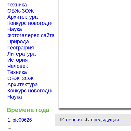
Техника
ОБЖ-ЗОЖ
Архитектура
Конкурс новогодней открытки "Нарисуем Новый го
Наука
Фотогалерея сайта Началка.com
Природа
География
Литература
История
Человек
Техника
ОБЖ-ЗОЖ
Архитектура
Конкурс новогодней открытки "Нарисуем Новый го
Наука
Времена года
первая
предыдущая
1. pic00626
...