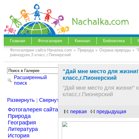
Главная
Фотогалерея
Кинозал
Библиотека
Фотогалерея сайта Началка.com
Природа
Охрана природы
"
равнодуен,3 класс,г.Пионерский
"Дай мне место для жизни!
Расширенный
класс,г.Пионерский
поиск
"Дай мне место для жизни!" 
класс,г.Пионерский
Развернуть
|
Свернуть
Фотогалерея сайта Началка.com
первая
предыдущая
Природа
География
Литература
История