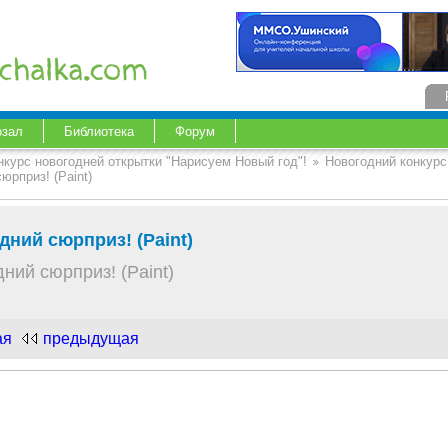
озал
Библиотека
Форум
нкурс новогодней открытки "Нарисуем Новый год"!
Новогодний конкурс
юрприз! (Paint)
дний сюрприз! (Paint)
ний сюрприз! (Paint)
ая
предыдущая
.com