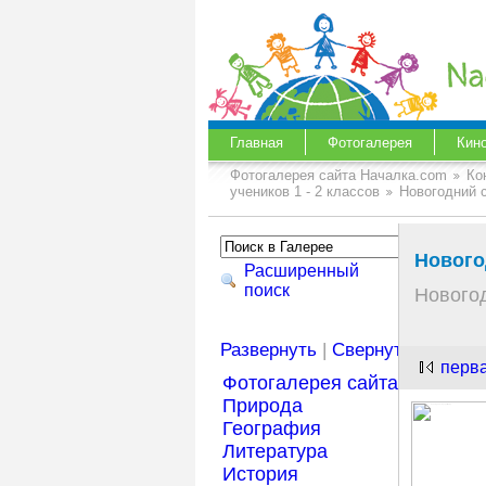
Главная
Фотогалерея
Кин
Фотогалерея сайта Началка.com
Ко
учеников 1 - 2 классов
Новогодний с
Нового
Расширенный
поиск
Новогод
Развернуть
|
Свернуть
перв
Фотогалерея сайта Началка
Природа
География
Литература
История