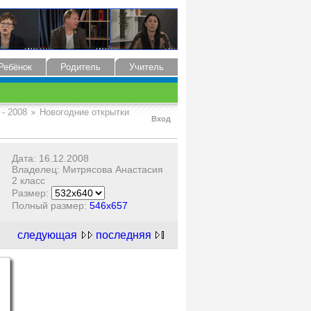
Ребёнок
Родитель
Учитель
 - 2008
Новогодние открытки
Вход
Дата: 16.12.2008
Владелец: Митрясова Анастасия
2 класс
Размер:
Полный размер:
546x657
следующая
последняя