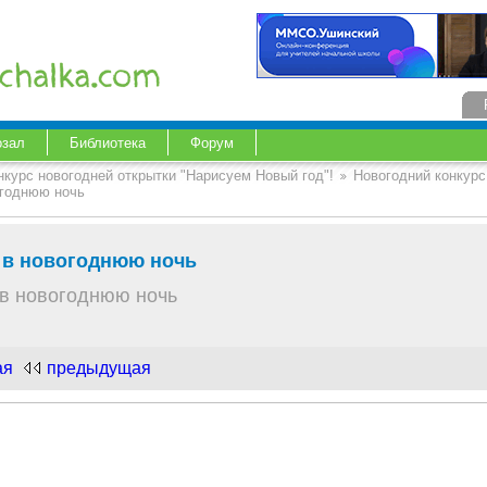
озал
Библиотека
Форум
нкурс новогодней открытки "Нарисуем Новый год"!
Новогодний конкурс
огоднюю ночь
 в новогоднюю ночь
 в новогоднюю ночь
ая
предыдущая
.com