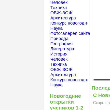
Человек
Техника
ОБЖ-ЗОЖ
Архитектура
Конкурс новогодней открытк
Наука
Фотогалерея сайта Началка
Природа
География
Литература
История
Человек
Техника
ОБЖ-ЗОЖ
Архитектура
Конкурс новогодней открытк
Наука
После
С Новы
Новогодние
открытки
Скоро пр
учеников 1-2