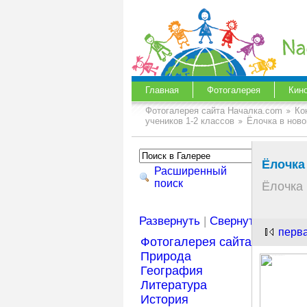
Главная
Фотогалерея
Кин
Фотогалерея сайта Началка.com
Ко
учеников 1-2 классов
Ёлочка в нов
Ёлочка
Расширенный
поиск
Ёлочка
Развернуть
|
Свернуть
перв
Фотогалерея сайта Началка
Природа
География
Литература
История