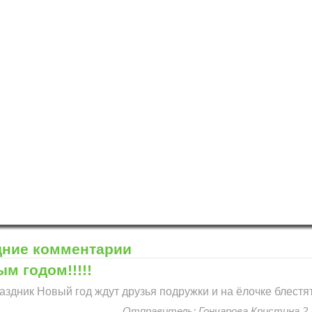
и "Нарисуем Новый год"!
.com
и "Нарисуем Новый год"!
дние комментарии
м годом!!!!!
аздник Новый год ждут друзья подружки и на ёлочке блестят 
Отправитель: Гончарова Кристина 2 А