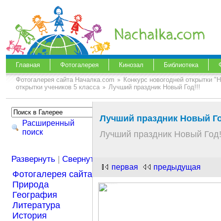
Главная
Фотогалерея
Кинозал
Библиотека
Фотогалерея сайта Началка.com
Конкурс новогодней открытки "
открытки учеников 5 класса
Лучший праздник Новый Год!!!
Лучший праздник Новый Го
Расширенный
поиск
Лучший праздник Новый Год!
Развернуть
|
Свернуть
первая
предыдущая
Фотогалерея сайта Началка.com
Природа
География
Литература
История