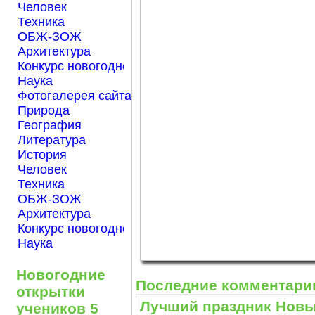
Человек
Техника
ОБЖ-ЗОЖ
Архитектура
Конкурс новогодней открытки "Нарисуем Новый го
Наука
Фотогалерея сайта Началка.com
Природа
География
Литература
История
Человек
Техника
ОБЖ-ЗОЖ
Архитектура
Конкурс новогодней открытки "Нарисуем Новый го
Наука
Новогодние
Последние комментари
открытки
Лучший праздник Новый
учеников 5