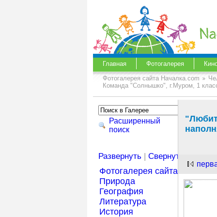
Главная
Фотогалерея
Кин
Фотогалерея сайта Началка.com
Че
Команда "Солнышко", г.Муром, 1 клас
"Любит
Расширенный
наполн
поиск
Развернуть
|
Свернуть
перв
Фотогалерея сайта Началка
Природа
География
Литература
История