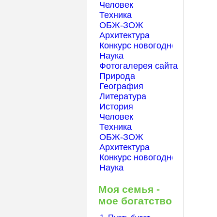
Человек
Техника
ОБЖ-ЗОЖ
Архитектура
Конкурс новогодней открытк
Наука
Фотогалерея сайта Началка
Природа
География
Литература
История
Человек
Техника
ОБЖ-ЗОЖ
Архитектура
Конкурс новогодней открытк
Наука
Моя семья -
мое богатство