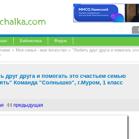
озал
Библиотека
Форум
ловек
Моя семья - мое богатство
"Любить друг друга и помогать эт
с
ь друг друга и помогать это счастьем семью
ять" Команда "Солнышко", г.Муром, 1 класс
ая
предыдущая
.com