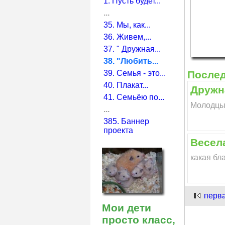
1. Пусть будет...
...
35. Мы, как...
36. Живем,...
37. " Дружная...
38. "Любить...
39. Семья - это...
После
40. Плакат...
Дружн
41. Семьёю по...
Молодцы
...
385. Баннер
проекта
Весел
какая бл
перв
Мои дети
просто класс,