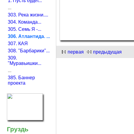
1. Пусть будет...
...
303. Река жизни....
304. Команда...
305. Семь Я -...
306. Атлантида. ...
307. КАЯ
308. "Барбарики"...
первая
предыдущая
309.
"Муравьишки...
...
385. Баннер
проекта
Груздь