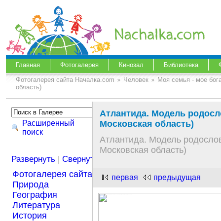
Главная
Фотогалерея
Кинозал
Библиотека
Фотогалерея сайта Началка.com
Человек
Моя семья - мое бог
область)
Атлантида. Модель родосло
Расширенный
Московская область)
поиск
Атлантида. Модель родословн
Московская область)
Развернуть
|
Свернуть
Фотогалерея сайта Началка.com
первая
предыдущая
Природа
География
Литература
История