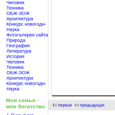
Человек
Техника
ОБЖ-ЗОЖ
Архитектура
Конкурс новогодней открытки "Нарисуем Новый го
Наука
Фотогалерея сайта Началка.com
Природа
География
Литература
История
Человек
Техника
ОБЖ-ЗОЖ
Архитектура
Конкурс новогодней открытки "Нарисуем Новый го
Наука
Моя семья -
первая
предыдущая
мое богатство