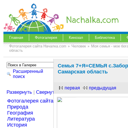
Главная
Фотогалерея
Кинозал
Библиотека
Фотогалерея сайта Началка.com
Человек
Моя семья - мое бог
область
Семья 7+Я=СЕМЬЯ с.Забор
Расширенный
Самарская область
поиск
первая
предыдущая
Развернуть
|
Свернуть
Фотогалерея сайта Началка.com
Природа
География
Литература
История