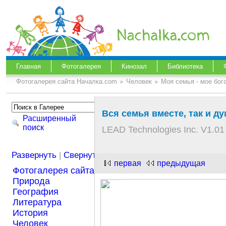
Главная
Фотогалерея
Кинозал
Библиотека
Фотогалерея сайта Началка.com
Человек
Моя семья - мое бог
Вся семья вместе, так и ду
Расширенный
поиск
LEAD Technologies Inc. V1.01
Развернуть
|
Свернуть
первая
предыдущая
Фотогалерея сайта Началка.com
Природа
География
Литература
История
Человек