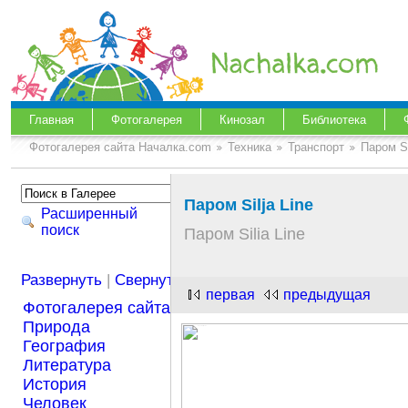
Главная
Фотогалерея
Кинозал
Библиотека
Фотогалерея сайта Началка.com
Техника
Транспорт
Паром Si
Паром Silja Line
Расширенный
поиск
Паром Silia Line
Развернуть
|
Свернуть
первая
предыдущая
Фотогалерея сайта Началка.com
Природа
География
Литература
История
Человек