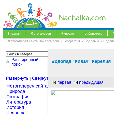
Главная
Фотогалерея
Кинозал
Библиотека
Фотогалерея сайта Началка.com
География
Водоемы
Водопа
Расширенный
Водопад "Кивач" Карелия
поиск
Развернуть
|
Свернуть
первая
предыдущая
Фотогалерея сайта Началка.com
Природа
География
Литература
История
Человек