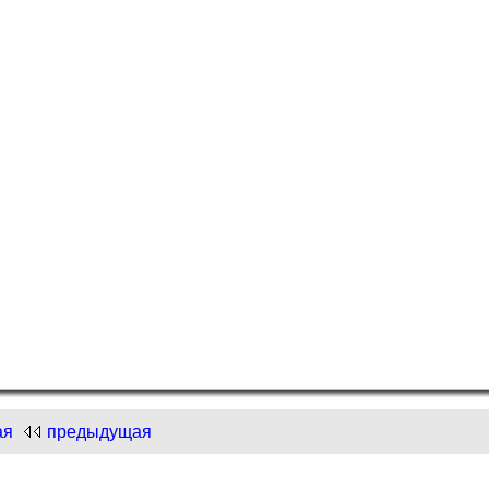
и "Нарисуем Новый год"!
.com
и "Нарисуем Новый год"!
ая
предыдущая