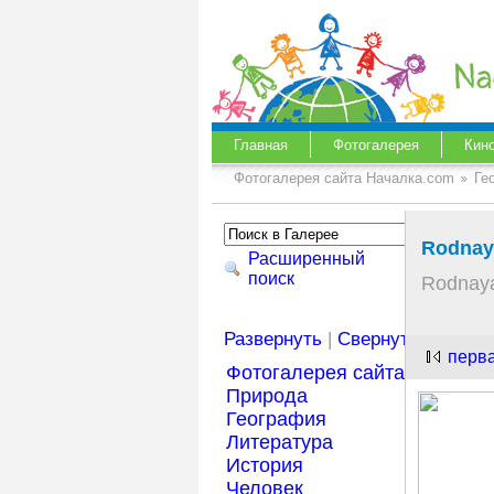
Главная
Фотогалерея
Кин
Фотогалерея сайта Началка.com
Ге
Rodnay
Расширенный
поиск
Rodnaya
Развернуть
|
Свернуть
перв
Фотогалерея сайта Началка
Природа
География
Литература
История
Человек