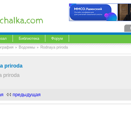
озал
Библиотека
Форум
ография
Водоемы
Rodnaya priroda
a priroda
 priroda
ая
предыдущая
.com