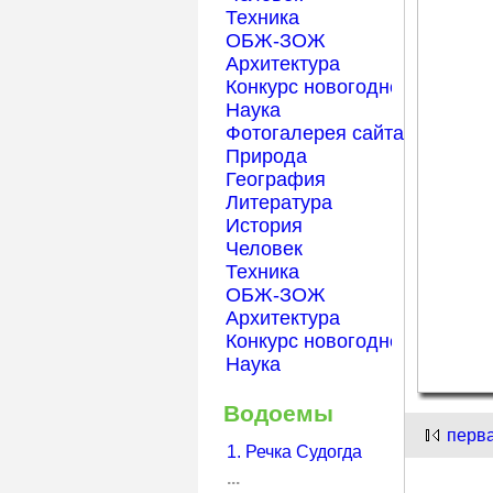
Техника
ОБЖ-ЗОЖ
Архитектура
Конкурс новогодней открытк
Наука
Фотогалерея сайта Началка
Природа
География
Литература
История
Человек
Техника
ОБЖ-ЗОЖ
Архитектура
Конкурс новогодней открытк
Наука
Водоемы
перв
1. Речка Судогда
...