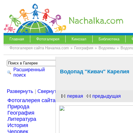
Главная
Фотогалерея
Кинозал
Библиотека
Фотогалерея сайта Началка.com
География
Водоемы
Водопа
Расширенный
Водопад "Кивач" Карелия
поиск
Развернуть
|
Свернуть
первая
предыдущая
Фотогалерея сайта Началка.com
Природа
География
Литература
История
Человек