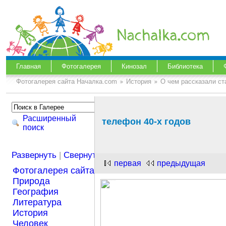
Главная
Фотогалерея
Кинозал
Библиотека
Фотогалерея сайта Началка.com
История
О чем рассказали с
Расширенный
телефон 40-х годов
поиск
Развернуть
|
Свернуть
первая
предыдущая
Фотогалерея сайта Началка.com
Природа
География
Литература
История
Человек