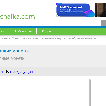
озал
Библиотека
Форум
тория
О чем рассказали старинные вещи
Серебряные монеты
ряные монеты
яные монеты
ая
предыдущая
.com