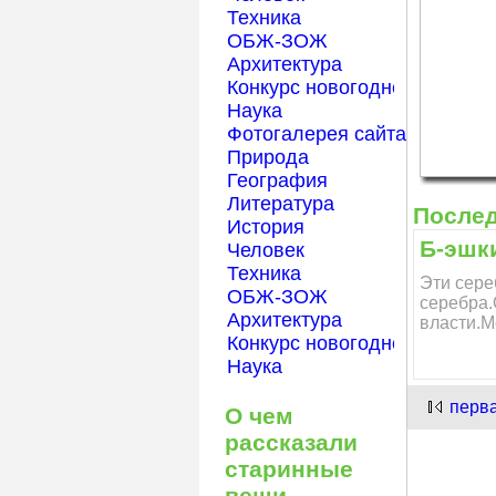
Техника
ОБЖ-ЗОЖ
Архитектура
Конкурс новогодней открытк
Наука
Фотогалерея сайта Началка
Природа
География
Литература
После
История
Б-эшк
Человек
Техника
Эти сере
ОБЖ-ЗОЖ
серебра.
Архитектура
власти.М
Конкурс новогодней открытк
Наука
перв
О чем
рассказали
старинные
вещи