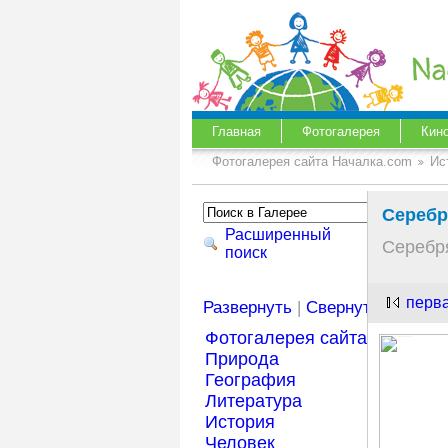
Главная
Фотогалерея
Кин
Фотогалерея сайта Началка.com
Ис
Сереб
Расширенный
Серебр
поиск
перв
Развернуть
|
Свернуть
Фотогалерея сайта Началка
Природа
География
Литература
История
Человек