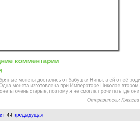
и "Нарисуем Новый год"!
.com
дние комментарии
и
бряные монеты достались от бабушки Нины, а ей от её род
Одна монета изготовлена при Императоре Николае втором.А
онеты очень старые, поэтому я не смогла прочитать где они
и "Нарисуем Новый год"!
Отправитель: Лягаева Е
ая
предыдущая