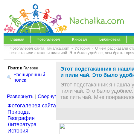
Главная
Фотогалерея
Кинозал
Библиотека
Фотогалерея сайта Началка.com
История
О чем рассказали с
него ставили стакан и пили чай. Это было удобнее, чем брать горя
Этот подстаканник я нашла
Расширенный
и пили чай. Это было удоб
поиск
Этот подстаканник я нашла у
пили чай. Это было удобнее,
Развернуть
|
Свернуть
так пить чай. Мне понравило
Фотогалерея сайта Началка.com
Природа
География
Литература
История