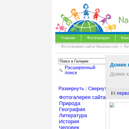
Главная
Фотогалерея
Кин
Фотогалерея сайта Началка.com
Ли
Домик 
Расширенный
поиск
Домик 
Развернуть
|
Свернуть
перв
Фотогалерея сайта Началка
Природа
География
Литература
История
Человек