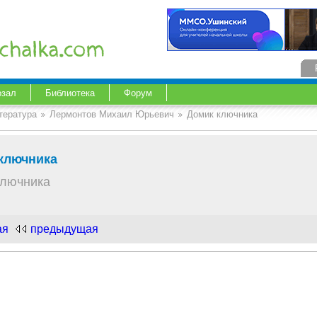
озал
Библиотека
Форум
тература
Лермонтов Михаил Юрьевич
Домик ключника
ключника
ключника
ая
предыдущая
.com