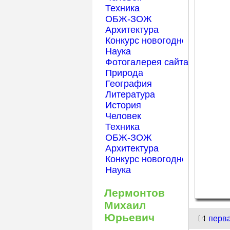
Техника
ОБЖ-ЗОЖ
Архитектура
Конкурс новогодней открытк
Наука
Фотогалерея сайта Началка
Природа
География
Литература
История
Человек
Техника
ОБЖ-ЗОЖ
Архитектура
Конкурс новогодней открытк
Наука
Лермонтов
Михаил
Юрьевич
перв