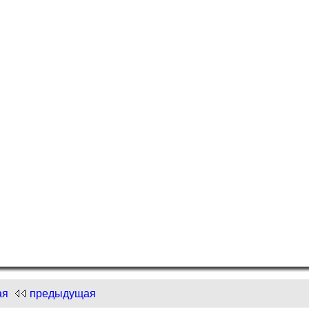
и "Нарисуем Новый год"!
.com
и "Нарисуем Новый год"!
ая
предыдущая