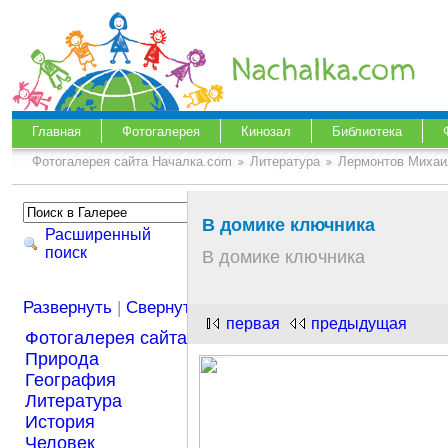
Главная
Фотогалерея
Кинозал
Библиотека
Фотогалерея сайта Началка.com
Литература
Лермонтов Михаи
В домике ключника
Расширенный
поиск
В домике ключника
Развернуть
|
Свернуть
первая
предыдущая
Фотогалерея сайта Началка.com
Природа
География
Литература
История
Человек