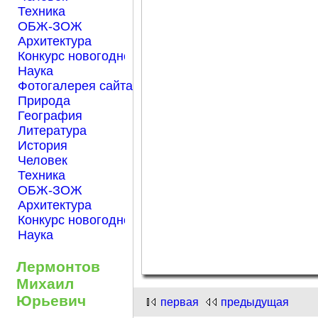
Техника
ОБЖ-ЗОЖ
Архитектура
Конкурс новогодней открытки "Нарисуем Новый го
Наука
Фотогалерея сайта Началка.com
Природа
География
Литература
История
Человек
Техника
ОБЖ-ЗОЖ
Архитектура
Конкурс новогодней открытки "Нарисуем Новый го
Наука
Лермонтов
Михаил
Юрьевич
первая
предыдущая