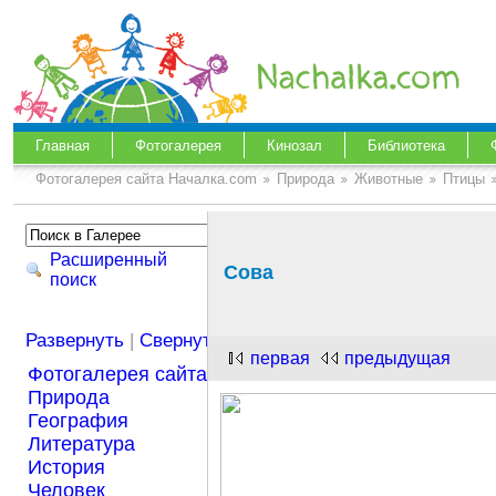
Главная
Фотогалерея
Кинозал
Библиотека
Фотогалерея сайта Началка.com
Природа
Животные
Птицы
Расширенный
Сова
поиск
Развернуть
|
Свернуть
первая
предыдущая
Фотогалерея сайта Началка.com
Природа
География
Литература
История
Человек