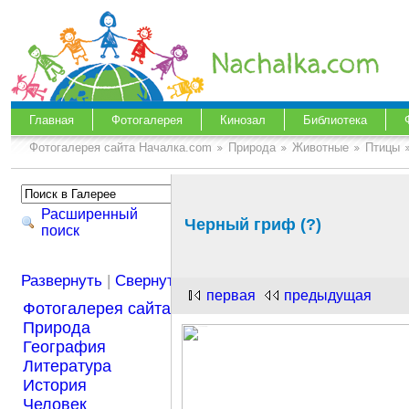
Главная
Фотогалерея
Кинозал
Библиотека
Фотогалерея сайта Началка.com
Природа
Животные
Птицы
Расширенный
Черный гриф (?)
поиск
Развернуть
|
Свернуть
первая
предыдущая
Фотогалерея сайта Началка.com
Природа
География
Литература
История
Человек