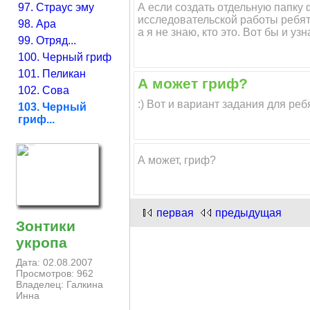
97. Страус эму
А если создать отдельную папку 
исследовательской работы ребят -
98. Ара
а я не знаю, кто это. Вот бы и узн
99. Отряд...
100. Черный гриф
101. Пеликан
А может гриф?
102. Сова
:) Вот и вариант задания для реб
103. Черный
гриф...
А может, гриф?
первая
предыдущая
Зонтики
укропа
Дата: 02.08.2007
Просмотров: 962
Владелец: Галкина
Инна