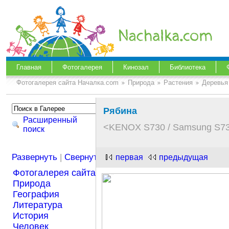
Главная
Фотогалерея
Кинозал
Библиотека
Фотогалерея сайта Началка.com
Природа
Растения
Деревья
Рябина
Расширенный
<KENOX S730 / Samsung S7
поиск
Развернуть
|
Свернуть
первая
предыдущая
Фотогалерея сайта Началка.com
Природа
География
Литература
История
Человек