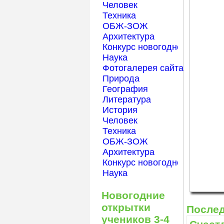
Человек
Техника
ОБЖ-ЗОЖ
Архитектура
Конкурс новогодней открытк
Наука
Фотогалерея сайта Началка
Природа
География
Литература
История
Человек
Техника
ОБЖ-ЗОЖ
Архитектура
Конкурс новогодней открытк
Наука
Новогодние
открытки
После
учеников 3-4