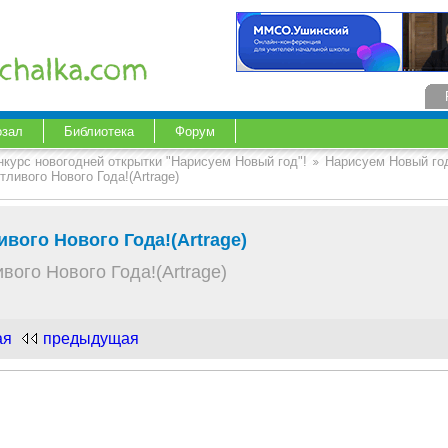
озал
Библиотека
Форум
нкурс новогодней открытки "Нарисуем Новый год"!
Нарисуем Новый год
тливого Нового Года!(Artrage)
ивого Нового Года!(Artrage)
вого Нового Года!(Artrage)
ая
предыдущая
.com