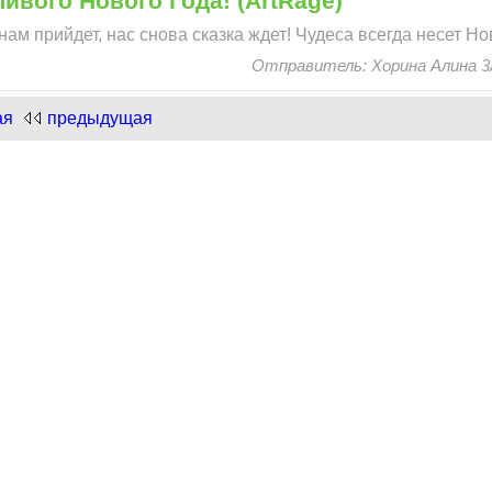
ивого Нового Года! (ArtRage)
 нам прийдет, нас снова сказка ждет! Чудеса всегда несет Н
Отправитель: Хорина Алина 3А
ая
предыдущая