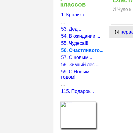
Счастл
классов
И Чудо к
1. Кролик с...
...
53. Дед...
перв
54. В ожидании ...
55. Чудеса!!!
56. Счастливого...
57. С новым...
58. Зимний лес ...
59. С Новым
годом!
...
115. Подарок...