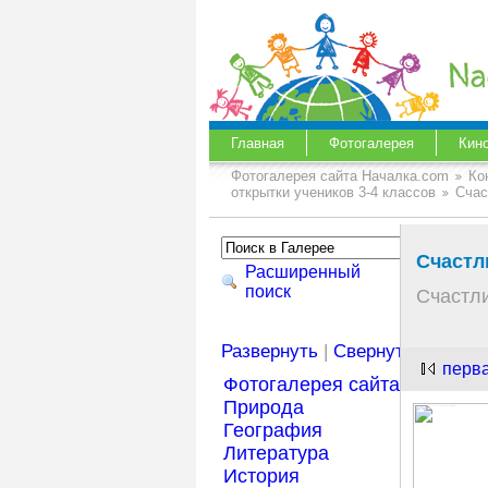
Главная
Фотогалерея
Кин
Фотогалерея сайта Началка.com
Ко
открытки учеников 3-4 классов
Счас
Счастл
Расширенный
поиск
Счастли
Развернуть
|
Свернуть
перв
Фотогалерея сайта Началка
Природа
География
Литература
История