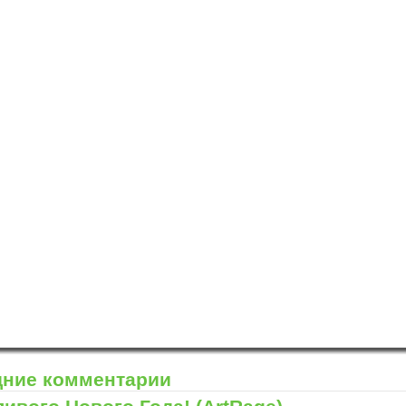
и "Нарисуем Новый год"!
.com
и "Нарисуем Новый год"!
дние комментарии