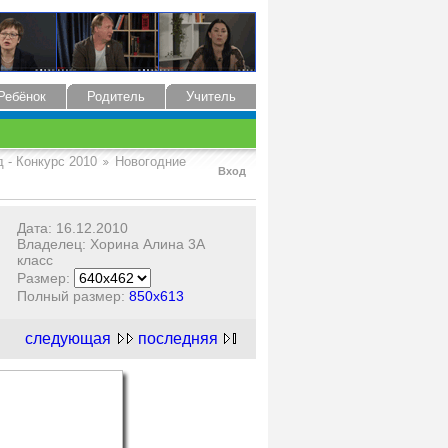
Ребёнок
Родитель
Учитель
 - Конкурс 2010
Новогодние
Вход
Дата: 16.12.2010
Владелец: Хорина Алина 3А
класс
Размер:
Полный размер:
850x613
следующая
последняя