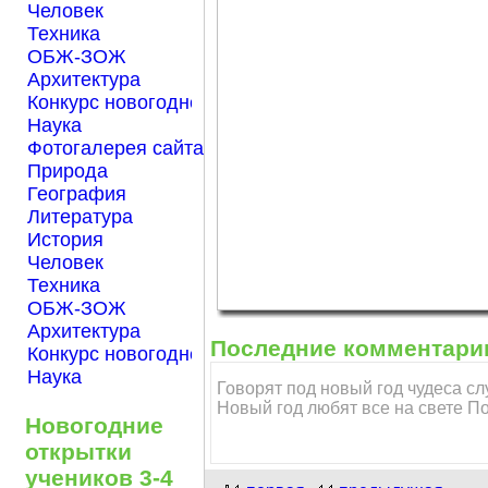
Человек
Техника
ОБЖ-ЗОЖ
Архитектура
Конкурс новогодней открытки "Нарисуем Новый го
Наука
Фотогалерея сайта Началка.com
Природа
География
Литература
История
Человек
Техника
ОБЖ-ЗОЖ
Архитектура
Последние комментари
Конкурс новогодней открытки "Нарисуем Новый го
Наука
Говорят под новый год чудеса сл
Новый год любят все на свете По
Новогодние
открытки
учеников 3-4