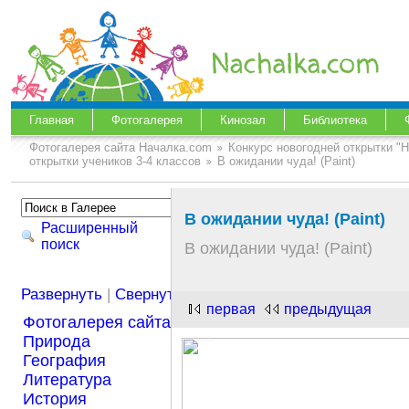
Главная
Фотогалерея
Кинозал
Библиотека
Фотогалерея сайта Началка.com
Конкурс новогодней открытки "
открытки учеников 3-4 классов
В ожидании чуда! (Paint)
В ожидании чуда! (Paint)
Расширенный
поиск
В ожидании чуда! (Paint)
Развернуть
|
Свернуть
первая
предыдущая
Фотогалерея сайта Началка.com
Природа
География
Литература
История