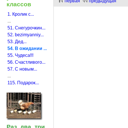
первая
предыдущая
классов
1. Кролик с...
...
51. Снегурочкин...
52. bezimyanniy...
53. Дед...
54. В ожидании ...
55. Чудеса!!!
56. Счастливого...
57. С новым...
...
115. Подарок...
Раз, два, три,