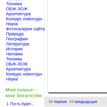
Техника
ОБЖ-ЗОЖ
Архитектура
Конкурс новогодней открытки "Нарисуем Новый го
Наука
Фотогалерея сайта Началка.com
Природа
География
Литература
История
Человек
Техника
ОБЖ-ЗОЖ
Архитектура
Конкурс новогодней открытки "Нарисуем Новый го
Наука
Моя семья -
мое богатство
первая
предыдущая
1. Пусть будет...