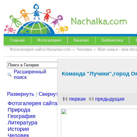
Главная
Фотогалерея
Кинозал
Библиотека
Фотогалерея сайта Началка.com
Человек
Моя семья - мое бог
Расширенный
Команда "Лучики",город О
поиск
Развернуть
|
Свернуть
первая
предыдущая
Фотогалерея сайта Началка.com
Природа
География
Литература
История
Человек