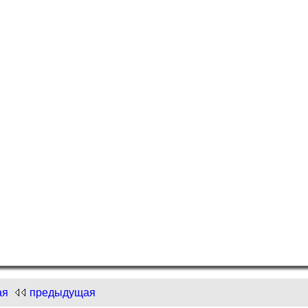
и "Нарисуем Новый год"!
.com
и "Нарисуем Новый год"!
ая
предыдущая