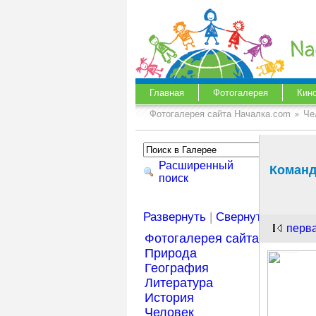
Главная
Фотогалерея
Кин
Фотогалерея сайта Началка.com
Че
Расширенный
Команд
поиск
Развернуть
|
Свернуть
перв
Фотогалерея сайта Началка
Природа
География
Литература
История
Человек