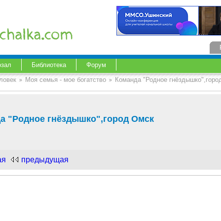
озал
Библиотека
Форум
ловек
Моя семья - мое богатство
Команда "Родное гнёздышко",горо
а "Родное гнёздышко",город Омск
ая
предыдущая
.com