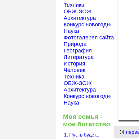
Техника
ОБЖ-ЗОЖ
Архитектура
Конкурс новогодней открытк
Наука
Фотогалерея сайта Началка
Природа
География
Литература
История
Человек
Техника
ОБЖ-ЗОЖ
Архитектура
Конкурс новогодней открытк
Наука
Моя семья -
мое богатство
перв
1. Пусть будет...